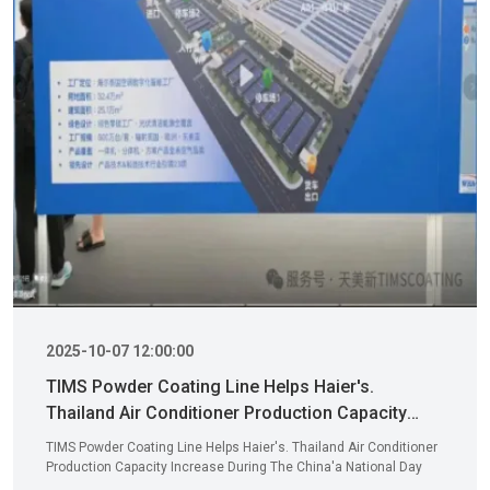
2025-10-07 12:00:00
TIMS Powder Coating Line Helps Haier's.
Thailand Air Conditioner Production Capacity
Increase During The China'a National Day Holiday
TIMS Powder Coating Line Helps Haier's. Thailand Air Conditioner
Production Capacity Increase During The China'a National Day
Holiday