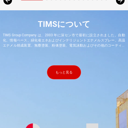
TIMSについて
TIMS Group Company は、2003 年に深セン市で最初に設立されました。自動
化、情報ベース、緑化省エネおよびインテリジェントエナメルスプレー、高温
エナメル焼成装置、無塵塗装、粉体塗装、電気泳動およびその他のコーティン
グ装置、物流および搬送装置、ロボット自動化およびその他の非標準自動化装
置の研究開発、設計、製造、設置、試運転、販売、アフターサービス、および
技術コンサルティングに従事する専門会社です。国家ハイテク企業、中国エナ
メル産業協会の副会長ユニット、中国エナメル産業協会のベンチマーク企業で
す...............
もっと見る