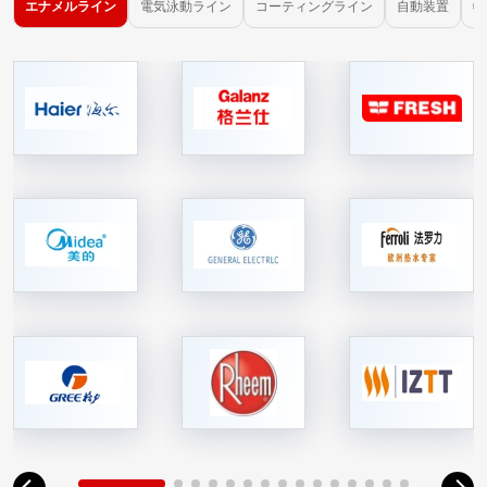
エナメルライン
電気泳動ライン
コーティングライン
自動装置
物