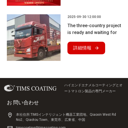
2025-09-30 12:00:00
The three-country project
is ready and waiting for
shipment (truck)
詳細情報
ハイエンドエナメルコーティングとオ
ートマトロン製品の専門メーカー
お 問い合わせ
本社住所:TIMSインテリジェント機器工業団地、Qiaoxin West Rd
No2、Qiaotou Town、東莞市、広東省、中国
timscoating@timscoating.com