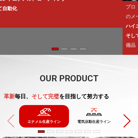
プロ
のメーカー
ハイエンドエナメル、コーティング
そして自動化
備品
OUR PRODUCT
革新
毎日、
そして完璧
を目指して努力する
エナメル生産ライン
電気泳動生産ライン
粉体