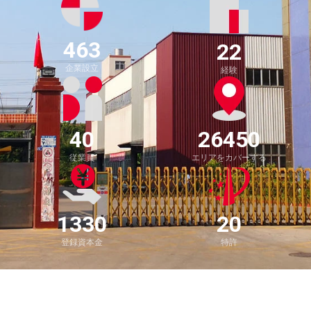
463
22
企業設立
経験
40
26450
従業員
エリアをカバーする
1330
20
登録資本金
特許